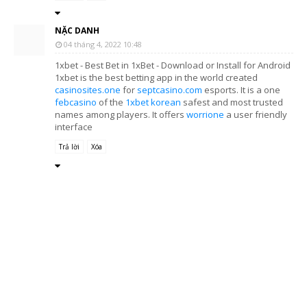
NẶC DANH
04 tháng 4, 2022 10:48
1xbet - Best Bet in 1xBet - Download or Install for Android
1xbet is the best betting app in the world created
casinosites.one
for
septcasino.com
esports. It is a one
febcasino
of the
1xbet korean
safest and most trusted
names among players. It offers
worrione
a user friendly
interface
Trả lời
Xóa