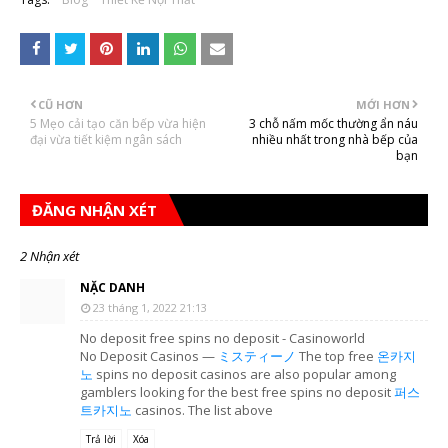
CŨ HƠN
MỚI HƠN
5 Mẹo cải tạo căn bếp vừa hiện
3 chỗ nấm mốc thường ẩn náu
đại vừa tiết kiệm ngân sách
nhiều nhất trong nhà bếp của
bạn
ĐĂNG NHẬN XÉT
2 Nhận xét
NẶC DANH
23 tháng 1, 2022 21:13
No deposit free spins no deposit - Casinoworld
No Deposit Casinos —
ミスティーノ
The top free
온카지
노
spins no deposit casinos are also popular among
gamblers looking for the best free spins no deposit
퍼스
트카지노
casinos. The list above
Trả lời
Xóa